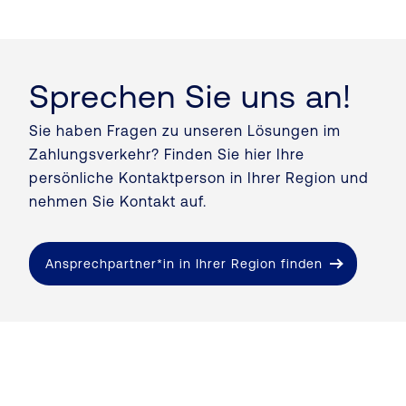
eingehen oder abfließen. Weitere
Deutschen Kreditwirtschaft eingestellt,
Informationen finden Sie
hier
.
daher sollten Systeme rechtzeitig auf
die aktuellen Standards umgestellt
werden.
Sprechen Sie uns an!
Sie haben Fragen zu unseren Lösungen im
Zahlungsverkehr? Finden Sie hier Ihre
persönliche Kontaktperson in Ihrer Region und
nehmen Sie Kontakt auf.
Ansprechpartner*in in Ihrer Region finden