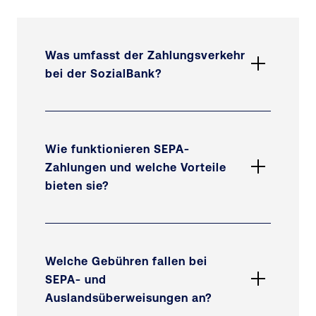
Was umfasst der Zahlungsverkehr
bei der SozialBank?
Unsere Zahlungsverkehrslösungen
decken klassische Überweisungen,
SEPA- und Auslandszahlungen,
Wie funktionieren SEPA-
Lastschriften, Kartenzahlungen sowie
Zahlungen und welche Vorteile
die Integration in Online-Banking- und
bieten sie?
EBICS-Systeme ab und sind auf
Organisationen der Sozial- und
SEPA-Zahlungen sind einheitliche
Gesundheitswirtschaft zugeschnitten.
Euro-Transaktionen im SEPA-Raum
(Überweisungen,
Welche Gebühren fallen bei
Echtzeitüberweisungen, Lastschriften).
SEPA- und
Sie ermöglichen schnelle und
Auslandsüberweisungen an?
standardisierte Abwicklung innerhalb