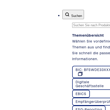
Zum Inhalt springen
Suchen
Themenübersicht
Wählen Sie vordefini
Themen aus und fin
Sie schnell die pass
Informationen.
BIC: BFSWDE33XX
Digitale
Geschäftsstelle
EBICS
Empfängerüberprü
ESG-Reporting