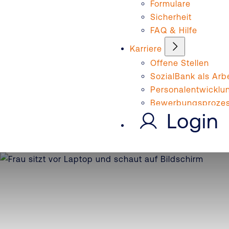
Formulare
Sicherheit
FAQ & Hilfe
Karriere
Offene Stellen
SozialBank als Arb
Personalentwicklu
Bewerbungsproze
Login