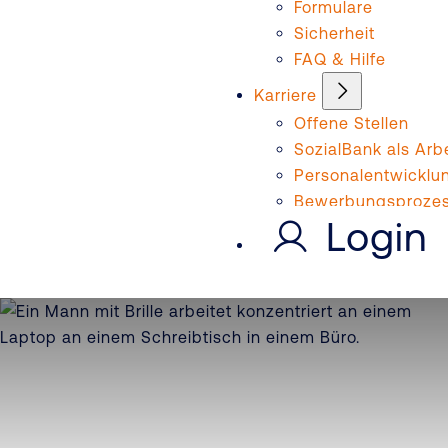
Formulare
Sicherheit
FAQ & Hilfe
Karriere
Offene Stellen
SozialBank als Arb
Personalentwicklu
Bewerbungsproze
Login