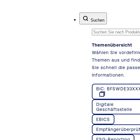
Zum Inhalt springen
Suchen
Themenübersicht
Wählen Sie vordefini
Themen aus und fin
Sie schnell die pass
Informationen.
BIC: BFSWDE33XX
Digitale
Geschäftsstelle
EBICS
Empfängerüberprü
ESG-Reporting