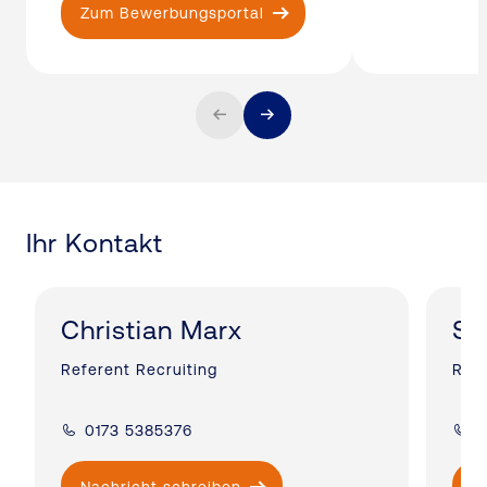
Zum Bewerbungsportal
Ihr Kontakt
Christian Marx
Sa
Referent Recruiting
Refe
0173 5385376
0