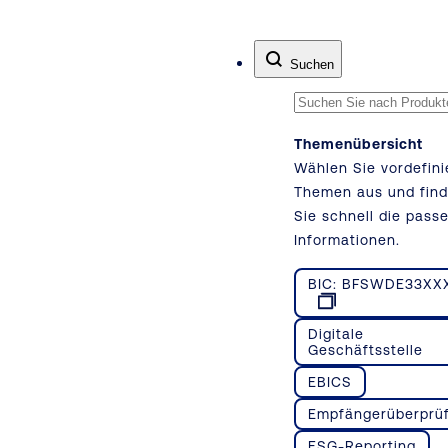
Zum Inhalt springen
Suchen
Themenübersicht
Wählen Sie vordefini
Themen aus und fin
Sie schnell die pass
Informationen.
BIC: BFSWDE33XX
Digitale
Geschäftsstelle
EBICS
Empfängerüberprü
ESG-Reporting