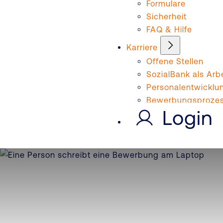
Formulare
Sicherheit
FAQ & Hilfe
Karriere
Offene Stellen
SozialBank als Arb
Personalentwicklu
Bewerbungsproze
Login