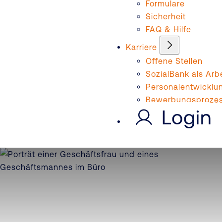
Formulare
Sicherheit
FAQ & Hilfe
Karriere
Offene Stellen
SozialBank als Arb
Personalentwicklu
Bewerbungsproze
Login