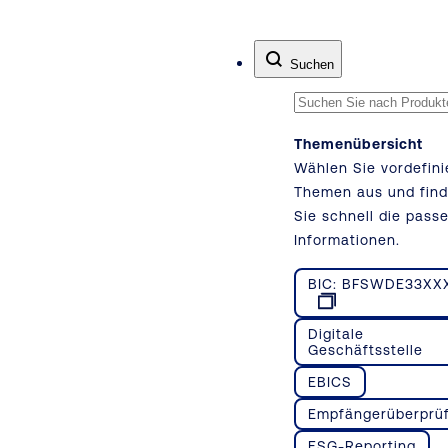
Zum Inhalt springen
Suchen
Themenübersicht
Wählen Sie vordefini
Themen aus und fin
Sie schnell die pass
Informationen.
BIC: BFSWDE33XX
Digitale
Geschäftsstelle
EBICS
Empfängerüberprü
ESG-Reporting