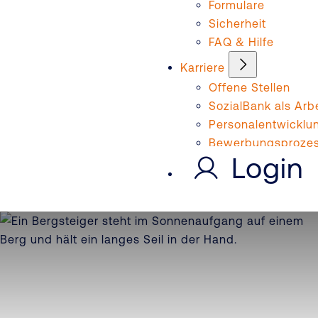
Formulare
Sicherheit
FAQ & Hilfe
Karriere
Offene Stellen
SozialBank als Arb
Personalentwicklu
Bewerbungsproze
Login