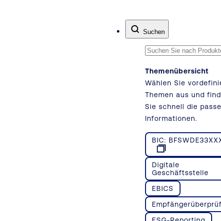
Zum Inhalt springen
Suchen
Themenübersicht
Wählen Sie vordefini
Themen aus und fin
Sie schnell die pass
Informationen.
BIC: BFSWDE33XX
Digitale
Geschäftsstelle
EBICS
Empfängerüberprü
ESG-Reporting