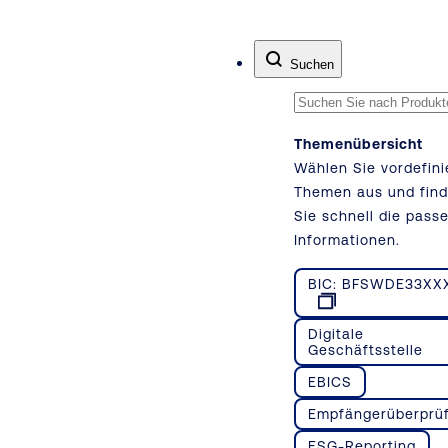
Zum Inhalt springen
Suchen
Themenübersicht
Wählen Sie vordefini
Themen aus und fin
Sie schnell die pass
Informationen.
BIC: BFSWDE33XX
Digitale
Geschäftsstelle
EBICS
Empfängerüberprü
ESG-Reporting