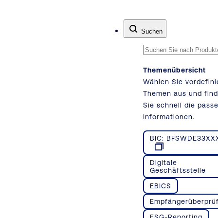
Zum Inhalt springen
Suchen
Themenübersicht
Wählen Sie vordefini
Themen aus und fin
Sie schnell die pass
Informationen.
BIC: BFSWDE33XX
Digitale
Geschäftsstelle
EBICS
Empfängerüberprü
ESG-Reporting