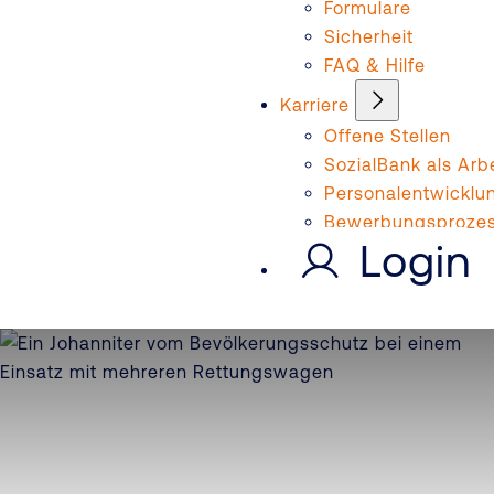
Formulare
Sicherheit
FAQ & Hilfe
Karriere
Offene Stellen
SozialBank als Arb
Personalentwicklu
Bewerbungsproze
Login