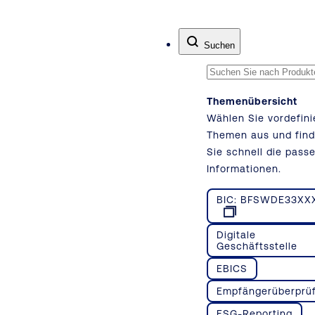
Zum Inhalt springen
Suchen
Themenübersicht
Wählen Sie vordefini
Themen aus und fin
Sie schnell die pass
Informationen.
BIC: BFSWDE33XX
Digitale
Geschäftsstelle
EBICS
Empfängerüberprü
ESG-Reporting