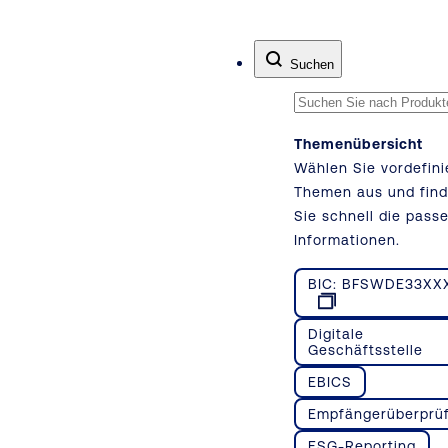
Zum Inhalt springen
Suchen
Themenübersicht
Wählen Sie vordefini
Themen aus und fin
Sie schnell die pass
Informationen.
BIC: BFSWDE33XX
Digitale
Geschäftsstelle
EBICS
Empfängerüberprü
ESG-Reporting