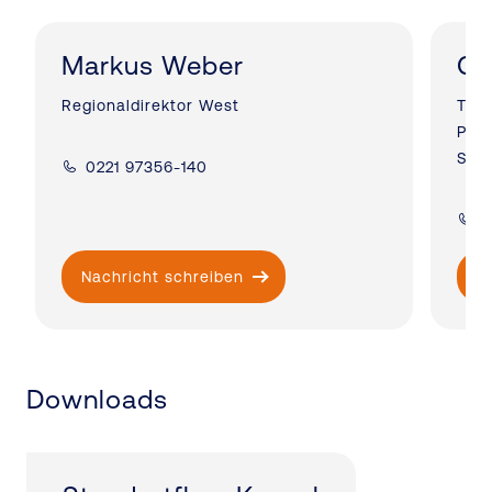
Markus Weber
Ch
Regionaldirektor West
Team
Par
Sozi
0221 97356-140
0
Nachricht schreiben
N
Downloads