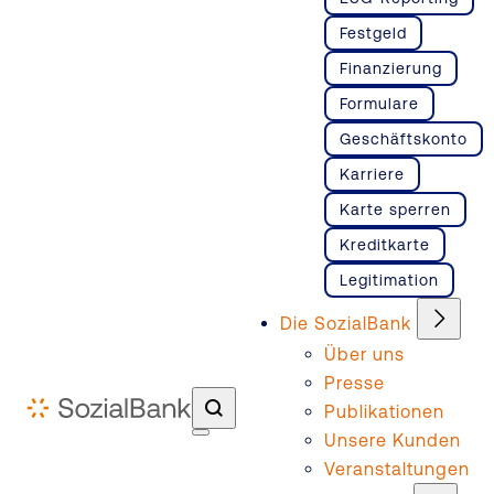
Festgeld
Finanzierung
Formulare
Geschäftskonto
Karriere
Karte sperren
Kreditkarte
Legitimation
Die SozialBank
Über uns
Presse
Publikationen
Unsere Kunden
Veranstaltungen