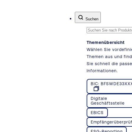
Zum Inhalt springen
Suchen
Themenübersicht
Wählen Sie vordefini
Themen aus und fin
Sie schnell die pass
Informationen.
BIC: BFSWDE33XX
Digitale
Geschäftsstelle
EBICS
Empfängerüberprü
ESG-Reporting