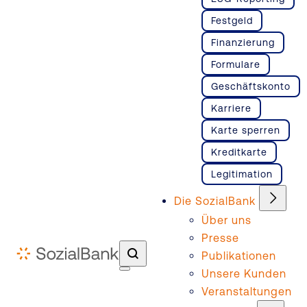
Festgeld
Finanzierung
Formulare
Geschäftskonto
Karriere
Karte sperren
Kreditkarte
Legitimation
Die SozialBank
Über uns
Presse
Publikationen
Unsere Kunden
Veranstaltungen