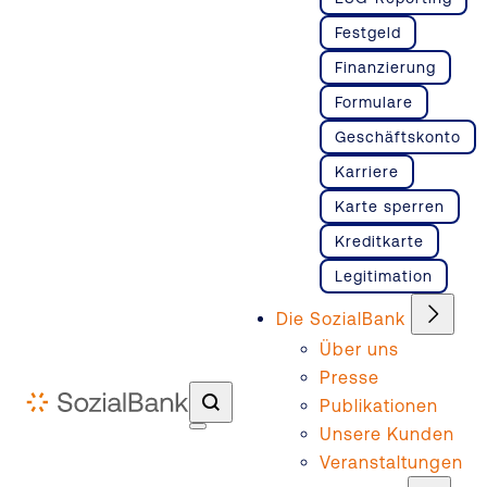
Festgeld
Finanzierung
Formulare
Geschäftskonto
Karriere
Karte sperren
Kreditkarte
Legitimation
Die SozialBank
Über uns
Presse
Publikationen
Unsere Kunden
Veranstaltungen