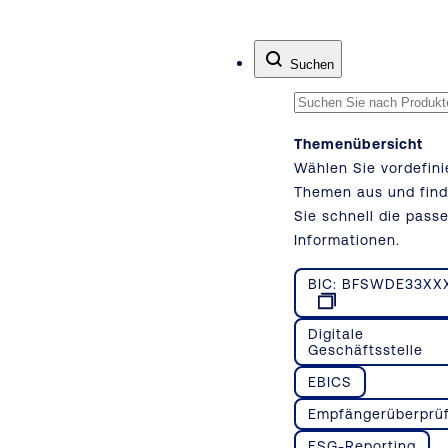
Zum Inhalt springen
Suchen
Themenübersicht
Wählen Sie vordefini
Themen aus und fin
Sie schnell die pass
Informationen.
BIC: BFSWDE33XX
Digitale
Geschäftsstelle
EBICS
Empfängerüberprü
ESG-Reporting