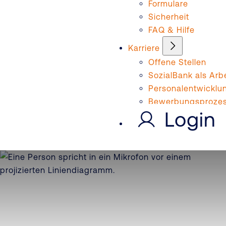
Formulare
Sicherheit
FAQ & Hilfe
Karriere
Offene Stellen
SozialBank als Arb
Personalentwicklu
Bewerbungsproze
Login