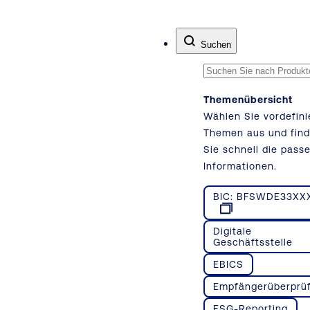
Zum Inhalt springen
Suchen
Themenübersicht
Wählen Sie vordefini
Themen aus und fin
Sie schnell die pass
Informationen.
BIC: BFSWDE33XX
Digitale
Geschäftsstelle
EBICS
Empfängerüberprü
ESG-Reporting