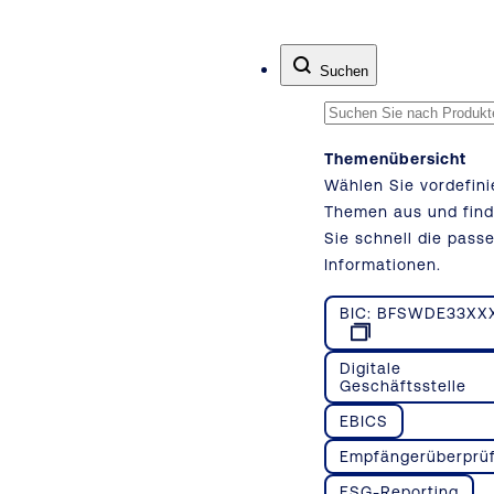
Zum Inhalt springen
Suchen
Themenübersicht
Wählen Sie vordefini
Themen aus und fin
Sie schnell die pass
Informationen.
BIC: BFSWDE33XX
Digitale
Geschäftsstelle
EBICS
Empfängerüberprü
ESG-Reporting