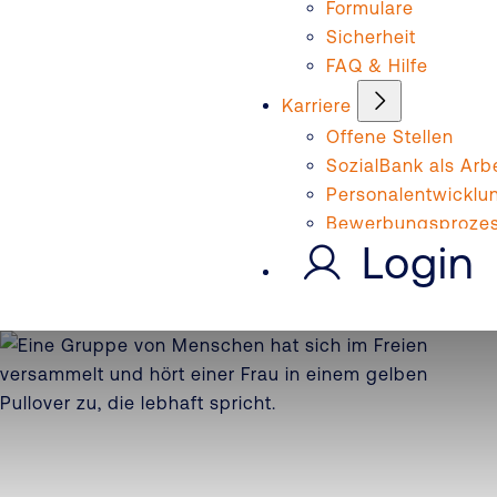
Formulare
Sicherheit
FAQ & Hilfe
Karriere
Offene Stellen
SozialBank als Arb
Personalentwicklu
Bewerbungsproze
Login