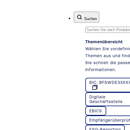
Zum Inhalt springen
Suchen
Themenübersicht
Wählen Sie vordefini
Themen aus und fin
Sie schnell die pass
Informationen.
BIC: BFSWDE33XX
Digitale
Geschäftsstelle
EBICS
Empfängerüberprü
ESG-Reporting