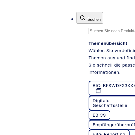
Zum Inhalt springen
Suchen
Themenübersicht
Wählen Sie vordefini
Themen aus und fin
Sie schnell die pass
Informationen.
BIC: BFSWDE33XX
Digitale
Geschäftsstelle
EBICS
Empfängerüberprü
ESG-Reporting