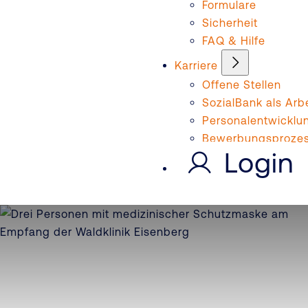
Formulare
Sicherheit
FAQ & Hilfe
Karriere
Offene Stellen
SozialBank als Arb
Personalentwicklu
Bewerbungsproze
Login