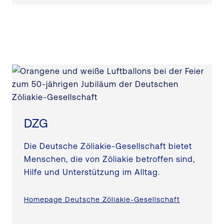
die Mitglieder bei ärztlichen sowie
Regionalgruppen organisiert sind
ernährungsspezifischen Fragen, geben
Seminare, glutenfreie Back- und
Kochkurse und veranstalten glutenfreie
Freizeiten für unterschiedliche
Altersgruppen von Kindern bis zu
Senioren. Darüber hinaus bieten sie
Schulungen für spezielle
Berufsgruppen wie z. B.
DZG
Ernährungsfachkräfte, Mediziner*innen
und Gastronomen an.
Die Deutsche Zöliakie-Gesellschaft bietet
Menschen, die von Zöliakie betroffen sind,
Hilfe und Unterstützung im Alltag.
Homepage Deutsche Zöliakie-Gesellschaft