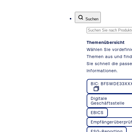
Zum Inhalt springen
Suchen
Themenübersicht
Wählen Sie vordefini
Themen aus und fin
Sie schnell die pass
Informationen.
BIC: BFSWDE33XX
Digitale
Geschäftsstelle
EBICS
Empfängerüberprü
ESG-Reporting