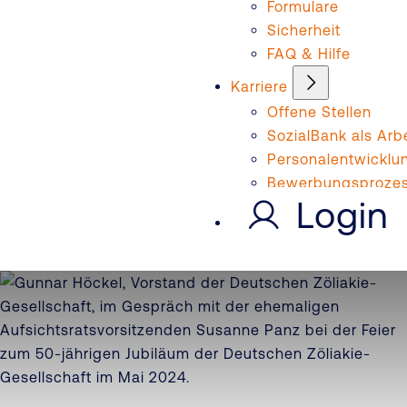
Formulare
Sicherheit
FAQ & Hilfe
Karriere
Offene Stellen
SozialBank als Arb
Personalentwicklu
Bewerbungsproze
Login