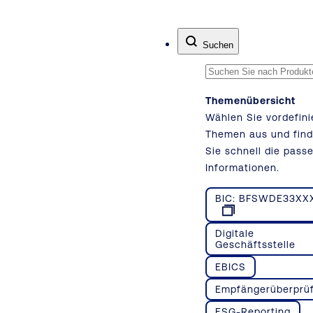
Zum Inhalt springen
Suchen
Themenübersicht
Wählen Sie vordefini
Themen aus und fin
Sie schnell die pass
Informationen.
BIC: BFSWDE33XX
Digitale
Geschäftsstelle
EBICS
Empfängerüberprü
ESG-Reporting