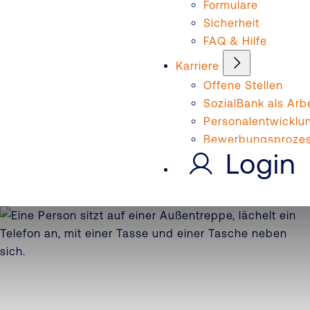
Formulare
Sicherheit
FAQ & Hilfe
Karriere
Offene Stellen
SozialBank als Arb
Personalentwicklu
Bewerbungsproze
Login