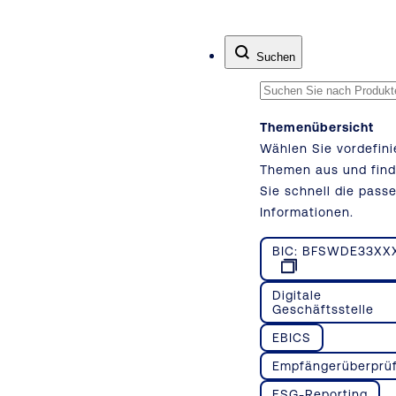
Zum Inhalt springen
Suchen
Themenübersicht
Wählen Sie vordefini
Themen aus und fin
Sie schnell die pass
Informationen.
BIC: BFSWDE33XX
Digitale
Geschäftsstelle
EBICS
Empfängerüberprü
ESG-Reporting