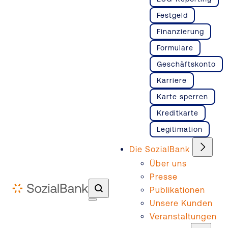
Festgeld
Finanzierung
Formulare
Geschäftskonto
Karriere
Karte sperren
Kreditkarte
Legitimation
Die SozialBank
Über uns
Presse
Publikationen
Unsere Kunden
Veranstaltungen