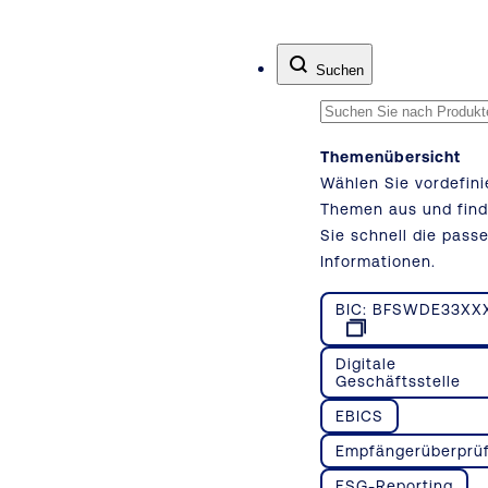
Zum Inhalt springen
Suchen
Themenübersicht
Wählen Sie vordefini
Themen aus und fin
Sie schnell die pass
Informationen.
BIC: BFSWDE33XX
Digitale
Geschäftsstelle
EBICS
Empfängerüberprü
ESG-Reporting