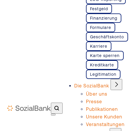
Festgeld
Finanzierung
Formulare
Geschäftskonto
Karriere
Karte sperren
Kreditkarte
Legitimation
Die SozialBank
Über uns
Presse
Publikationen
Unsere Kunden
Veranstaltungen