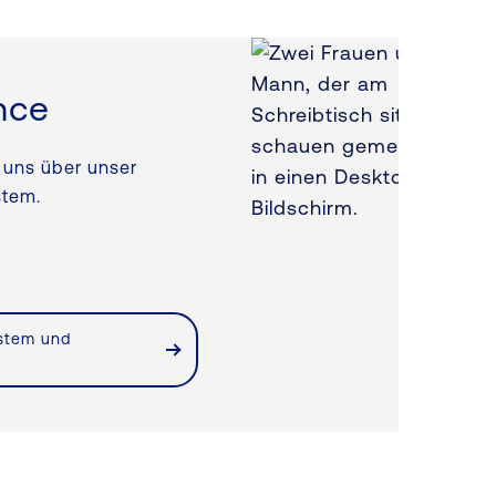
nce
 uns über unser
stem.
stem und