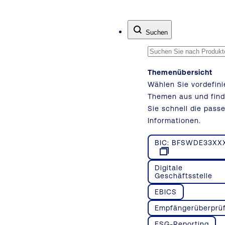
Zum Inhalt springen
Suchen
Themenübersicht
Wählen Sie vordefini
Themen aus und fin
Sie schnell die pass
Informationen.
BIC: BFSWDE33XX
Digitale
Geschäftsstelle
EBICS
Empfängerüberprü
ESG-Reporting