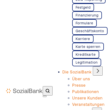
Festgeld
Finanzierung
Formulare
Geschäftskonto
Karriere
Karte sperren
Kreditkarte
Legitimation
Die SozialBank
Über uns
Presse
Publikationen
Unsere Kunden
Veranstaltungen