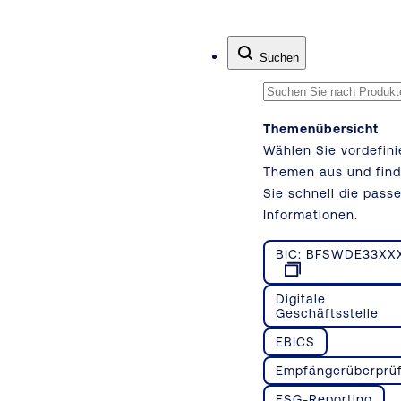
Zum Inhalt springen
Suchen
Themenübersicht
Wählen Sie vordefini
Themen aus und fin
Sie schnell die pass
Informationen.
BIC: BFSWDE33XX
Digitale
Geschäftsstelle
EBICS
Empfängerüberprü
ESG-Reporting