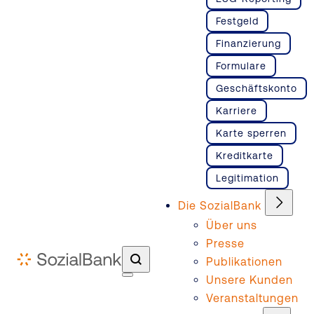
Festgeld
Finanzierung
Formulare
Geschäftskonto
Karriere
Karte sperren
Kreditkarte
Legitimation
Die SozialBank
Über uns
Presse
Publikationen
Unsere Kunden
Veranstaltungen