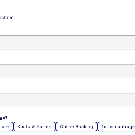
ichnet
age?
riere
Konto & Karten
Online Banking
Termin anfrag