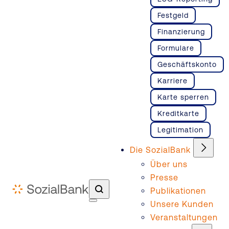
Festgeld
Finanzierung
Formulare
Geschäftskonto
Karriere
Karte sperren
Kreditkarte
Legitimation
Die SozialBank
Über uns
Presse
Publikationen
Unsere Kunden
Veranstaltungen