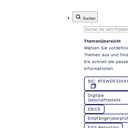
Zum Inhalt springen
Suchen
Themenübersicht
Wählen Sie vordefini
Themen aus und fin
Sie schnell die pass
Informationen.
BIC: BFSWDE33XX
Digitale
Geschäftsstelle
EBICS
Empfängerüberprü
ESG-Reporting