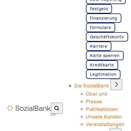
Festgeld
Finanzierung
Formulare
Geschäftskonto
Karriere
Karte sperren
Kreditkarte
Legitimation
Die SozialBank
Über uns
Presse
Publikationen
Unsere Kunden
Veranstaltungen