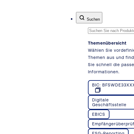
Zum Inhalt springen
Suchen
Themenübersicht
Wählen Sie vordefini
Themen aus und fin
Sie schnell die pass
Informationen.
BIC: BFSWDE33XX
Digitale
Geschäftsstelle
EBICS
Empfängerüberprü
ESG-Reporting