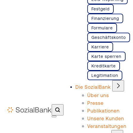
Festgeld
Finanzierung
Formulare
Geschäftskonto
Karriere
Karte sperren
Kreditkarte
Legitimation
Die SozialBank
Über uns
Presse
Publikationen
Unsere Kunden
Veranstaltungen